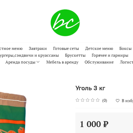
стное меню
Завтраки
Готовые сеты
Детское меню
Боксы
ургеры,сэндвичи и круассаны
Брускетты
Горячее и гарниры
Аренда посуды
Мебель в аренду
Обслуживание
Логис
Уголь 3 кг
(0)
В из
1 000 ₽