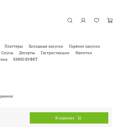
Платтеры
Холодные закуски
Горячие закуски
Соусы
Десерты
Гастростанции
Напитки
тика
КИНО БУФЕТ
бранное
В корзину