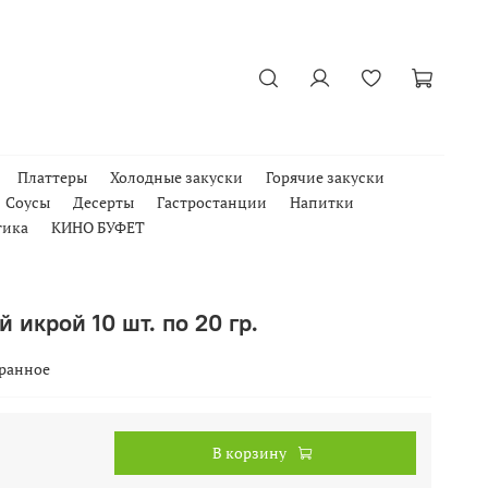
Платтеры
Холодные закуски
Горячие закуски
Соусы
Десерты
Гастростанции
Напитки
тика
КИНО БУФЕТ
й икрой 10 шт. по 20 гр.
бранное
В корзину