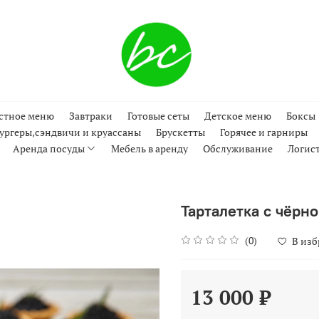
стное меню
Завтраки
Готовые сеты
Детское меню
Боксы
ургеры,сэндвичи и круассаны
Брускетты
Горячее и гарниры
Аренда посуды
Мебель в аренду
Обслуживание
Логис
Тарталетка с чёрно
(0)
В из
13 000 ₽