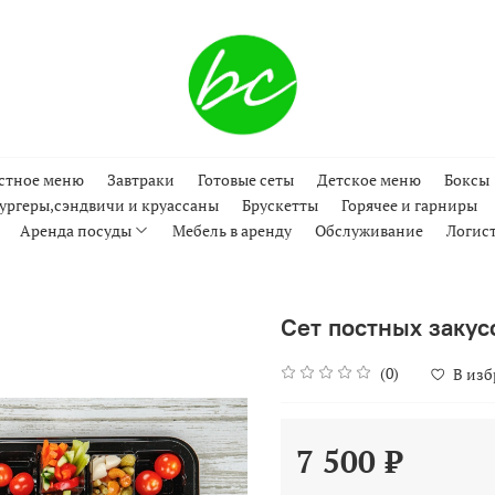
стное меню
Завтраки
Готовые сеты
Детское меню
Боксы
ургеры,сэндвичи и круассаны
Брускетты
Горячее и гарниры
Аренда посуды
Мебель в аренду
Обслуживание
Логис
Сет постных закус
(0)
В из
7 500 ₽