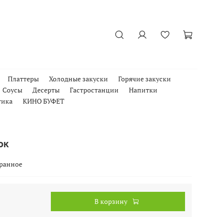
Платтеры
Холодные закуски
Горячие закуски
Соусы
Десерты
Гастростанции
Напитки
тика
КИНО БУФЕТ
ок
бранное
В корзину