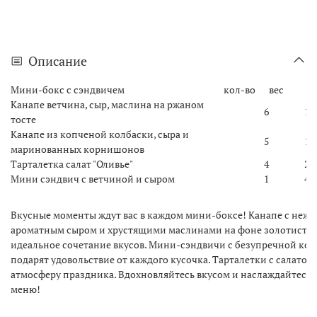
Описание
Мини-бокс с сэндвичем
кол-во
вес
Канапе ветчина, сыр, маслина на ржаном
6
15
тосте
Канапе из копченой колбаски, сыра и
5
15
маринованных корнишонов
Тарталетка салат "Оливье"
4
20
Мини сэндвич с ветчиной и сыром
1
40
Вкусные моменты ждут вас в каждом мини-боксе! Канапе с нежн
ароматным сыром и хрустящими маслинами на фоне золотистого
идеальное сочетание вкусов. Мини-сэндвичи с безупречной ко
подарят удовольствие от каждого кусочка. Тарталетки с салатом
атмосферу праздника. Вдохновляйтесь вкусом и наслаждайтесь
меню!