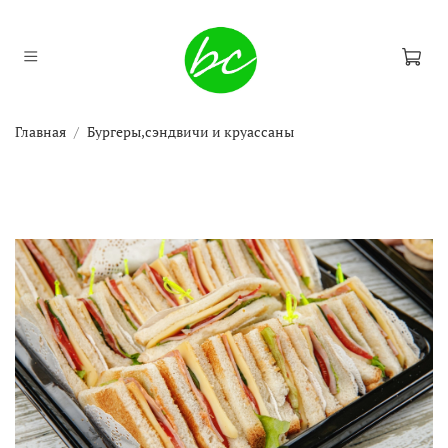
Главная
Бургеры,сэндвичи и круассаны