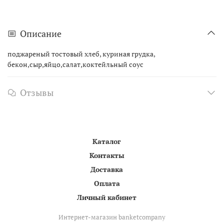
Описание
поджареный тостовый хлеб, куриная грудка,
бекон,сыр,яйцо,салат,коктейльный соус
Отзывы
Каталог
Контакты
Доставка
Оплата
Личный кабинет
Интернет-магазин banketcompany