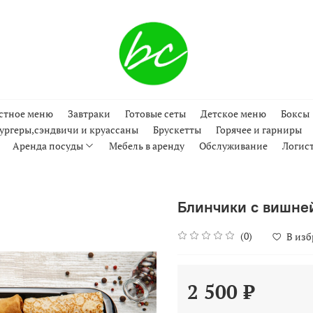
стное меню
Завтраки
Готовые сеты
Детское меню
Боксы
ургеры,сэндвичи и круассаны
Брускетты
Горячее и гарниры
Аренда посуды
Мебель в аренду
Обслуживание
Логис
Блинчики с вишней
(0)
В из
2 500 ₽