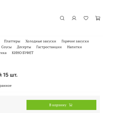
Платтеры
Холодные закуски
Горячие закуски
Соусы
Десерты
Гастростанции
Напитки
тика
КИНО БУФЕТ
 15 шт.
бранное
В корзину